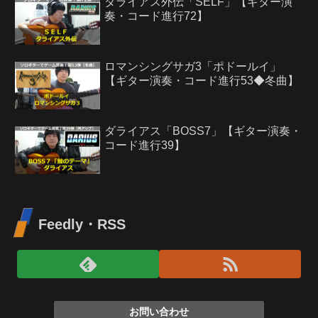
ダライアス外伝「SELF」【ギター演
奏・コード進行72】
ロマンシングサガ3「ポドールイ」
【ギター演奏・コード進行53◆冬曲】
ダライアス「BOSS7」【ギター演奏・
コード進行39】
Feedly・RSS
お問い合わせ