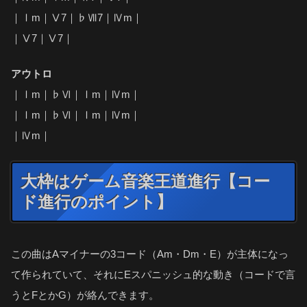
｜Ⅰm｜Ⅴ7｜♭Ⅶ7｜Ⅳm｜
｜Ⅴ7｜Ⅴ7｜
アウトロ
｜Ⅰm｜♭Ⅵ｜Ⅰm｜Ⅳm｜
｜Ⅰm｜♭Ⅵ｜Ⅰm｜Ⅳm｜
｜Ⅳm｜
大枠はゲーム音楽王道進行【コー
ド進行のポイント】
この曲はAマイナーの3コード（Am・Dm・E）が主体になっ
て作られていて、それにEスパニッシュ的な動き（コードで言
うとFとかG）が絡んできます。