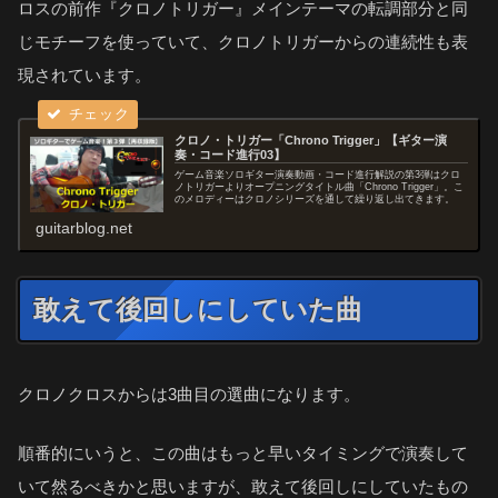
ロスの前作『クロノトリガー』メインテーマの転調部分と同
じモチーフを使っていて、クロノトリガーからの連続性も表
現されています。
クロノ・トリガー「Chrono Trigger」【ギター演
奏・コード進行03】
ゲーム音楽ソロギター演奏動画・コード進行解説の第3弾はクロ
ノトリガーよりオープニングタイトル曲「Chrono Trigger」。こ
のメロディーはクロノシリーズを通して繰り返し出てきます。
guitarblog.net
敢えて後回しにしていた曲
クロノクロスからは3曲目の選曲になります。
順番的にいうと、この曲はもっと早いタイミングで演奏して
いて然るべきかと思いますが、敢えて後回しにしていたもの