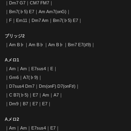
｜Dm7 G7｜CM7 FM7｜
｜Bm7(♭5) E7｜Am Am7(onG)｜
｜F｜Em11｜Dm7 Am｜Bm7(♭5) E7｜
ブリッジ2
｜Am B♭｜Am B♭｜Am B♭｜Bm7 E7(♯9)｜
Aメロ1
｜Am｜Am｜E7sus4｜E｜
｜Gm6｜A7(♭9)｜
｜D7sus4 Dm7｜Dm(onF) D7(onF♯)｜
｜C B7(♭5)｜E7｜Am｜A7｜
｜Dm9｜B7｜E7｜E7｜
Aメロ2
｜Am｜Am｜E7sus4｜E7｜