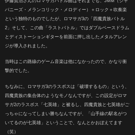
伊藤賢治さんのロマサガバトル曲はそれまでも、JMM（ジャ
パニーズ・メランコリック・メロディー）＋ロック＋吹奏楽
という独特のものでしたが、ロマサガ3の「四魔貴族バトル
2」そして、この曲「ラストバトル」ではダブルベースドラム
とディストーションギターを前面に押し出したメタルアレン
ジが導入されました。
当時はこの路線のゲーム音楽は他になかったので、かなり衝
撃的でした。
ちなみに、ロマサガ3のラスボスは「破壊するもの」という、
四魔貴族の集合体のようなモノなんですが、この設定がロマ
サガ2のラスボス「七英雄」と被るし、四魔貴族と七英雄がご
っちゃになってしまい勝ちなんですが、「山手線の駅名がつ
いてるのが七英雄」ということで、なんとかおぼえてます
（笑）