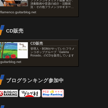
フラメンコギタリスト後藤 晃が、
演奏動画や音源の紹介・活動状
況・その他フラメンコやギターの
話題などを書いていきます。
flamenco.guitarblog.net
CD販売
CD販売
管理人・BGMがやっていたフラメ
ンコポップグループ「Galeria
Rosada」のCDを販売しています
guitarblog.net
ブログランキング参加中