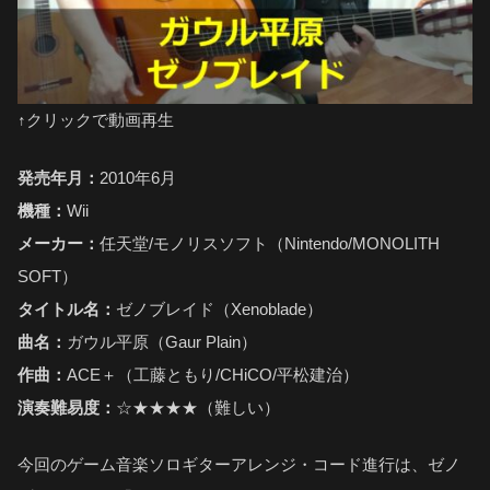
↑クリックで動画再生
発売年月：
2010年6月
機種：
Wii
メーカー：
任天堂/モノリスソフト（Nintendo/MONOLITH
SOFT）
タイトル名：
ゼノブレイド（Xenoblade）
曲名：
ガウル平原（Gaur Plain）
作曲：
ACE＋（工藤ともり/CHiCO/平松建治）
演奏難易度：
☆★★★★（難しい）
今回のゲーム音楽ソロギターアレンジ・コード進行は、ゼノ