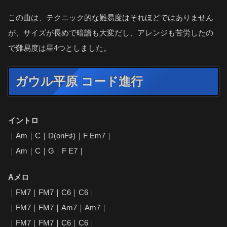
この曲は、テクニック的な難易度はそれほどではありません
が、サイズが長めで暗譜も大変だし、アレンジも苦労したの
で難易度は星4つとしました。
ガウル平原 コード進行
イントロ
｜Am｜C｜D(onF♯)｜F Em7｜
｜Am｜C｜G｜F E7｜
Aメロ
｜FM7｜FM7｜C6｜C6｜
｜FM7｜FM7｜Am7｜Am7｜
｜FM7｜FM7｜C6｜C6｜