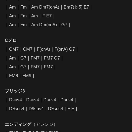
｜Am｜Fm｜Am Dm7(onA)｜Bm7(♭5) E7｜
｜Am｜Fm｜Am｜F E7｜
｜Am｜Fm｜Am Dm(onA)｜G7｜
Cメロ
｜CM7｜CM7｜F(onA)｜F(onA) G7｜
｜Am｜G7｜FM7｜FM7 G7｜
｜Am｜G7｜FM7｜FM7｜
｜FM9｜FM9｜
ブリッジ3
｜Dsus4｜Dsus4｜Dsus4｜Dsus4｜
｜D9sus4｜D9sus4｜D9sus4｜F E｜
エンディング
（アレンジ）