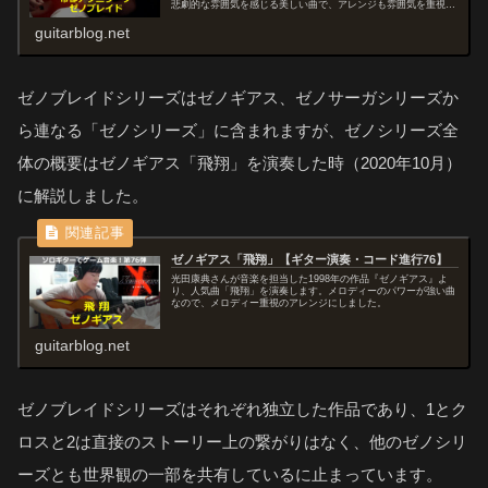
悲劇的な雰囲気を感じる美しい曲で、アレンジも雰囲気を重視し
ました。
guitarblog.net
ゼノブレイドシリーズはゼノギアス、ゼノサーガシリーズか
ら連なる「ゼノシリーズ」に含まれますが、ゼノシリーズ全
体の概要はゼノギアス「飛翔」を演奏した時（2020年10月）
に解説しました。
ゼノギアス「飛翔」【ギター演奏・コード進行76】
光田康典さんが音楽を担当した1998年の作品『ゼノギアス』よ
り、人気曲「飛翔」を演奏します。メロディーのパワーが強い曲
なので、メロディー重視のアレンジにしました。
guitarblog.net
ゼノブレイドシリーズはそれぞれ独立した作品であり、1とク
ロスと2は直接のストーリー上の繋がりはなく、他のゼノシリ
ーズとも世界観の一部を共有しているに止まっています。