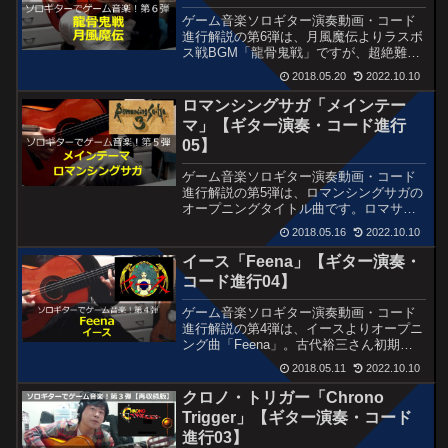
ゲーム音楽ソロギター演奏動画・コード
進行解説の第6弾は、月風魔伝よりラスボ
ス戦BGM「龍骨鬼戦」ですが、超絶難易
度でテクニックの限界に挑んだ演奏にな
2018.05.20
2022.10.10
りました。
ロマンシングサガ「メインテー
マ」【ギター演奏・コード進行
05】
ゲーム音楽ソロギター演奏動画・コード
進行解説の第5弾は、ロマンシングサガの
オープニングタイトル曲です。ロマサガ
シリーズ通してのメインテーマ曲であ
2018.05.16
2022.10.10
り、想い出深い曲です。
イース「Feena」【ギター演奏・
コード進行04】
ゲーム音楽ソロギター演奏動画・コード
進行解説の第4弾は、イースよりオープニ
ング曲「Feena」。古代裕三さん初期の
代表曲で、映画音楽のような雰囲気が衝
2018.05.11
2022.10.10
撃的でした。
クロノ・トリガー「Chrono
Trigger」【ギター演奏・コード
進行03】