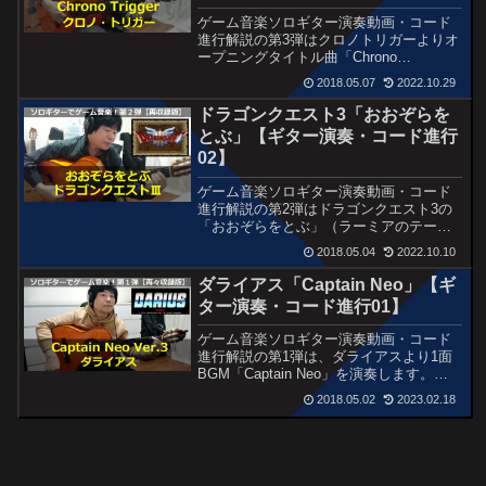
ゲーム音楽ソロギター演奏動画・コード
進行解説の第3弾はクロノトリガーよりオ
ープニングタイトル曲「Chrono
Trigger」。このメロディーはクロノシリ
2018.05.07
2022.10.29
ーズを通して繰り返し出てきます。
ドラゴンクエスト3「おおぞらを
とぶ」【ギター演奏・コード進行
02】
ゲーム音楽ソロギター演奏動画・コード
進行解説の第2弾はドラゴンクエスト3の
「おおぞらをとぶ」（ラーミアのテー
マ）を、完全ソロギターのバラード演奏
2018.05.04
2022.10.10
で。
ダライアス「Captain Neo」【ギ
ター演奏・コード進行01】
ゲーム音楽ソロギター演奏動画・コード
進行解説の第1弾は、ダライアスより1面
BGM「Captain Neo」を演奏します。ギ
ターならではのスピーディーなアレンジ
2018.05.02
2023.02.18
で！